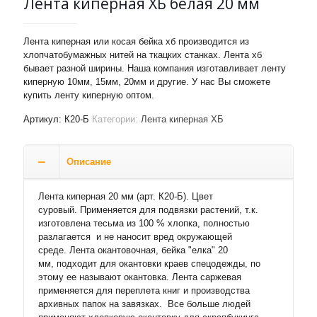
Лента киперная ХБ белая 20 мм
Лента киперная или косая бейка хб производится из
хлопчатобумажных нитей на ткацких станках. Лента хб
бывает разной ширины. Наша компания изготавливает ленту
киперную 10мм, 15мм, 20мм и другие. У нас Вы сможете
купить ленту киперную оптом.
Артикул:
К20-Б
Категории:
Лента киперная ХБ
Описание
Лента киперная 20 мм (арт. К20-Б). Цвет
суровый. Применяется для подвязки растений, т.к.
изготовлена тесьма из 100 % хлопка, полностью
разлагается и не наносит вред окружающей
среде. Лента окантовочная, бейка "елка" 20
мм, подходит для окантовки краев спецодежды, по
этому ее называют окантовка. Лента саржевая
применяется для переплета книг и производства
архивных папок на завязках. Все больше людей