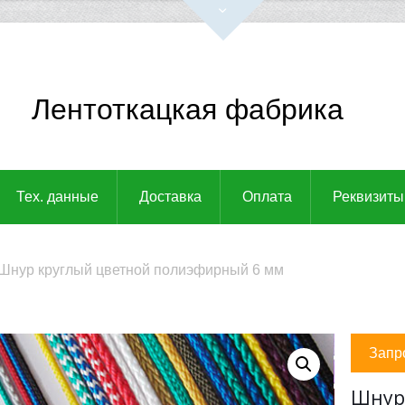
Лентоткацкая фабрика
Тех. данные
Доставка
Оплата
Реквизиты
Шнур круглый цветной полиэфирный 6 мм
Запр
Шнур