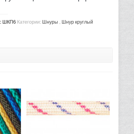
:
ШКП6
Категории:
Шнуры
,
Шнур круглый