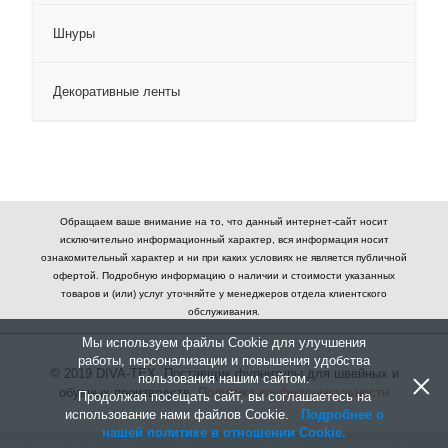
Шнуры
Декоративные ленты
Обращаем ваше внимание на то, что данный интернет-сайт носит
исключительно информационный характер, вся информация носит
ознакомительный характер и ни при каких условиях не является публичной
офертой. Подробную информацию о наличии и стоимости указанных
товаров и (или) услуг уточняйте у менеджеров отдела клиентского
обслуживания.
Мы используем файлы Cookie для улучшения
работы, персонализации и повышения удобства
×
© 2019 DIVA-TEX. Поставщик фурнитуры для швейных и
пользования нашим сайтом.
обувных производств.
Политика конфиденциальности
Продолжая посещать сайт, вы соглашаетесь на
использование нами файлов Cookie.
Подробнее о
нашей политике в отношении Cookie.