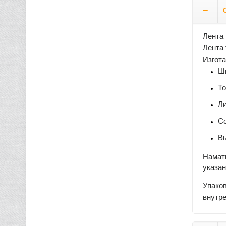
Лента 
Лента 
Изгот
Ши
То
Ли
Со
В
Наматы
указа
Упаков
внутр