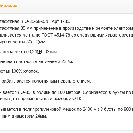
Описание
тафтяная ЛЭ-35-58-х/б . Арт Т-35.
тафтяная 35 мм применение в производстве и ремонте электром
авливается лента по ГОСТ 4514-78 со следующими характерист
рина ленты 30(
+
2
)
мм.
лщина ленты 0,24(
+
0,02
)
мм.
нейная плотность не менее 3,22г/м.
став 100% хлопок.
ырабатывается полотняным переплетением.
вается ЛЭ-35 в ролики по 100 метров. Собирается в бухты по 
нием даты производства и номером ОТК.
ывается в полипропиленовой мешок по 2400 м ( 3 бухты по 800 
енним диаметрам 24мм.