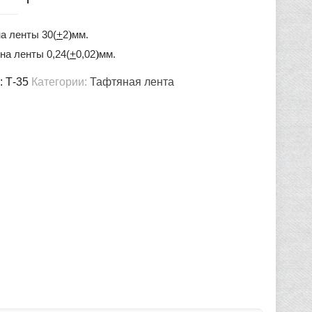
а ленты 30(
+
2
)
мм.
на ленты 0,24(
+
0,02
)
мм.
:
Т-35
Категории:
Тафтяная лента