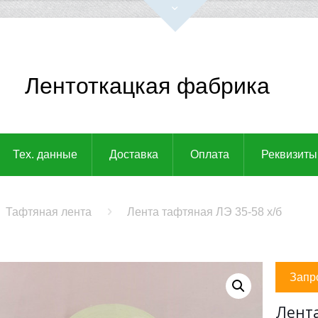
Лентоткацкая фабрика
Тех. данные
Доставка
Оплата
Реквизиты
Тафтяная лента
Лента тафтяная ЛЭ 35-58 х/б
Запр
Лента